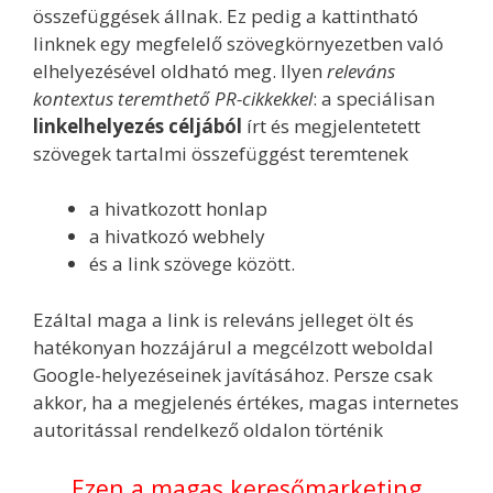
összefüggések állnak. Ez pedig a kattintható
linknek egy megfelelő szövegkörnyezetben való
elhelyezésével oldható meg. Ilyen
releváns
kontextus teremthető PR-cikkekkel
: a speciálisan
linkelhelyezés céljából
írt és megjelentetett
szövegek tartalmi összefüggést teremtenek
a hivatkozott honlap
a hivatkozó webhely
és a link szövege között.
Ezáltal maga a link is releváns jelleget ölt és
hatékonyan hozzájárul a megcélzott weboldal
Google-helyezéseinek javításához. Persze csak
akkor, ha a megjelenés értékes, magas internetes
autoritással rendelkező oldalon történik
Ezen a magas keresőmarketing