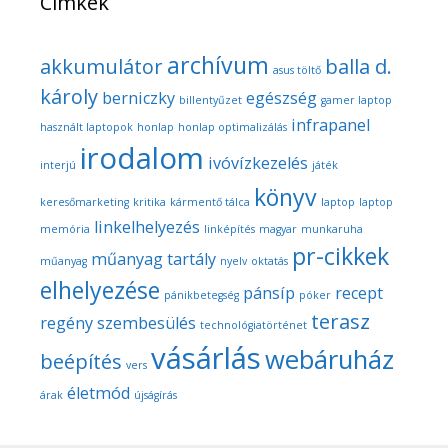
Címkék
archívum
akkumulátor
balla d.
asus töltő
károly
berniczky
egészség
billentyűzet
gamer laptop
infrapanel
használt laptopok
honlap
honlap optimalizálás
irodalom
ivóvízkezelés
interjú
játék
könyv
keresőmarketing
kritika
kármentő tálca
laptop
laptop
linkelhelyezés
memória
linképítés
magyar
munkaruha
pr-cikkek
műanyag tartály
műanyag
nyelv
oktatás
elhelyezése
pánsíp
recept
pánikbetegség
póker
terasz
regény
szembesülés
technológiatörténet
vásárlás
webáruház
beépítés
vers
életmód
árak
újságírás