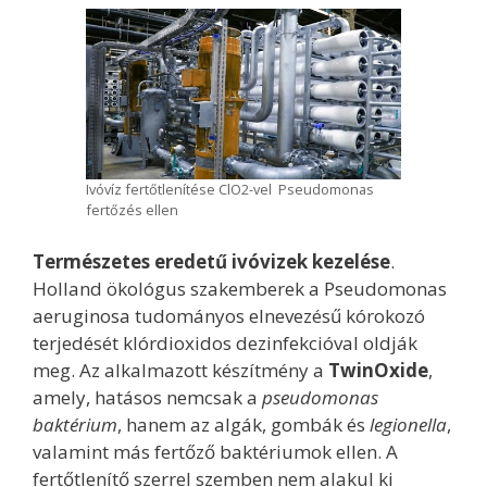
Ivóvíz fertőtlenítése ClO2-vel Pseudomonas
fertőzés ellen
Természetes eredetű ivóvizek kezelése
.
Holland ökológus szakemberek a Pseudomonas
aeruginosa tudományos elnevezésű kórokozó
terjedését klórdioxidos dezinfekcióval oldják
meg. Az alkalmazott készítmény a
TwinOxide
,
amely, hatásos nemcsak a
pseudomonas
baktérium
, hanem az algák, gombák és
legionella
,
valamint más fertőző baktériumok ellen. A
fertőtlenítő szerrel szemben nem alakul ki