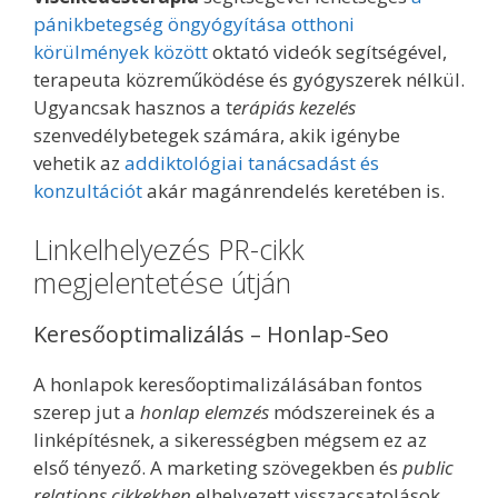
pánikbetegség öngyógyítása otthoni
körülmények között
oktató videók segítségével,
terapeuta közreműködése és gyógyszerek nélkül.
Ugyancsak hasznos a t
erápiás kezelés
szenvedélybetegek számára, akik igénybe
vehetik az
addiktológiai tanácsadást és
konzultációt
akár magánrendelés keretében is.
Linkelhelyezés PR-cikk
megjelentetése útján
Keresőoptimalizálás – Honlap-Seo
A honlapok keresőoptimalizálásában fontos
szerep jut a
honlap elemzés
módszereinek és a
linképítésnek, a sikerességben mégsem ez az
első tényező. A marketing szövegekben és
public
relations cikkekben
elhelyezett visszacsatolások