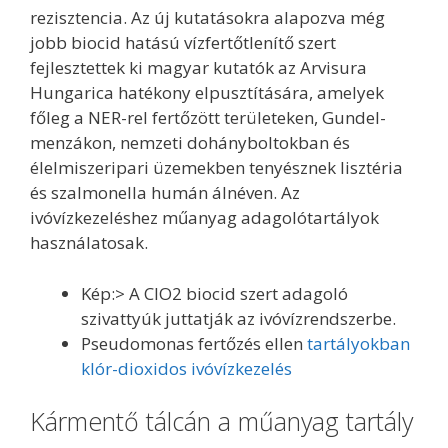
rezisztencia. Az új kutatásokra alapozva még
jobb biocid hatású vízfertőtlenítő szert
fejlesztettek ki magyar kutatók az Arvisura
Hungarica hatékony elpusztítására, amelyek
főleg a NER-rel fertőzött területeken, Gundel-
menzákon, nemzeti dohányboltokban és
élelmiszeripari üzemekben tenyésznek lisztéria
és szalmonella humán álnéven. Az
ivóvízkezeléshez műanyag adagolótartályok
használatosak.
Kép:> A ClO2 biocid szert adagoló
szivattyúk juttatják az ivóvízrendszerbe.
Pseudomonas fertőzés ellen
tartályokban
klór-dioxidos ivóvízkezelés
Kármentő tálcán a műanyag tartály