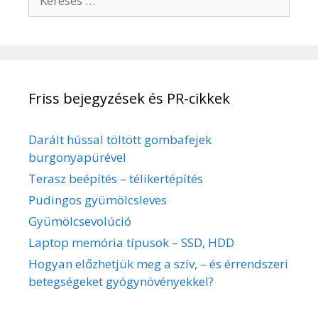
e
r
e
s
é
Friss bejegyzések és PR-cikkek
s
:
Darált hússal töltött gombafejek
burgonyapürével
Terasz beépítés – télikertépítés
Pudingos gyümölcsleves
Gyümölcsevolúció
Laptop memória típusok – SSD, HDD
Hogyan előzhetjük meg a szív, – és érrendszeri
betegségeket gyógynövényekkel?