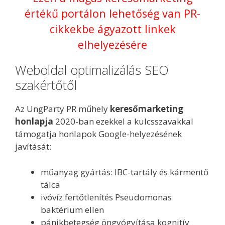
értékű portálon lehetőség van PR-
cikkekbe ágyazott linkek
elhelyezésére
Weboldal optimalizálás SEO
szakértőtől
Az UngParty PR műhely
keresőmarketing
honlapja
2020-ban ezekkel a kulcsszavakkal
támogatja honlapok Google-helyezésének
javítását:
műanyag gyártás: IBC-tartály és kármentő
tálca
ivóvíz fertőtlenítés Pseudomonas
baktérium ellen
pánikbetegség öngyógyítása kognitív