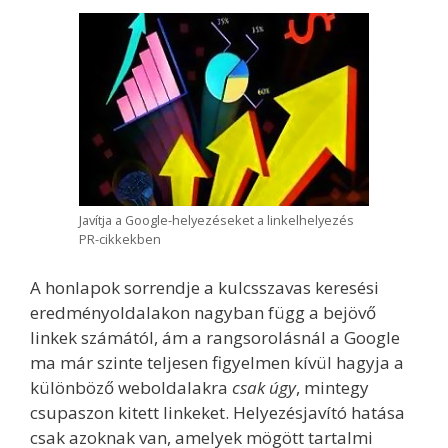
Javítja a Google-helyezéseket a linkelhelyezés
PR-cikkekben
A honlapok sorrendje a kulcsszavas keresési
eredményoldalakon nagyban függ a bejövő
linkek számától, ám a rangsorolásnál a Google
ma már szinte teljesen figyelmen kívül hagyja a
különböző weboldalakra
csak úgy
, mintegy
csupaszon kitett linkeket. Helyezésjavító hatása
csak azoknak van, amelyek mögött tartalmi