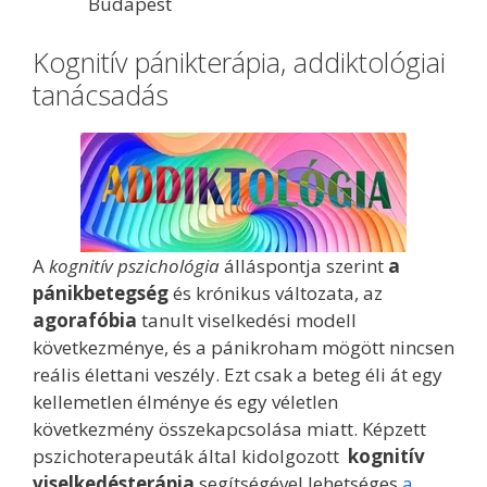
Budapest
Kognitív pánikterápia, addiktológiai
tanácsadás
A
kognitív pszichológia
álláspontja szerint
a
pánikbetegség
és krónikus változata, az
agorafóbia
tanult viselkedési modell
következménye, és a pánikroham mögött nincsen
reális élettani veszély. Ezt csak a beteg éli át egy
kellemetlen élménye és egy véletlen
következmény összekapcsolása miatt. Képzett
pszichoterapeuták által kidolgozott
kognitív
viselkedésterápia
segítségével lehetséges
a