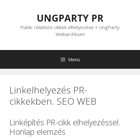
Kilépés
a
UNGPARTY PR
tartalomba
Public relations cikkek elhelyezése + UngParty
Webarchívum
Menü
Linkelhelyezés PR-
cikkekben. SEO WEB
Linképítés PR-cikk elhelyezéssel.
Honlap elemzés