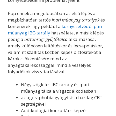
környezetvédelmi problémát jelent.
Épp ennek a megoldásában az első lépés a
megbízhatóan tartós
ipari műanyag tartályok
és
konténerek, így például a
környezetvédő ipari
műanyag IBC-tartály
használata, a másik lépés
pedig a
biztonsági gyűjtőtálca
alkalmazása,
amely különösen feltöltéskor és lecsapoláskor,
valamint szállítás közben képez biztosítékot a
károk csökkentésére mind az
anyagtakarékossággal, mind a veszélyes
folyadékok visszatartásával.
Négyszögletes IBC tartály és ipari
műanyag tálca a vízgazdálkodásban
az agoraphobia gyógyítása házilag CBT
segítségével
Addiktológiai konzultáns képzés