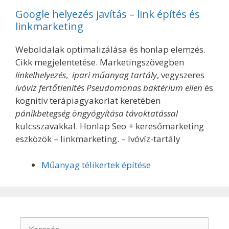
Google helyezés javítás – link építés és
linkmarketing
Weboldalak optimalizálása és honlap elemzés.
Cikk megjelentetése. Marketingszövegben
linkelhelyezés
,
ipari műanyag tartály
, vegyszeres
ivóvíz fertőtlenítés Pseudomonas baktérium ellen
és
kognitív terápiagyakorlat keretében
pánikbetegség öngyógyítása távoktatással
kulcsszavakkal. Honlap Seo + keresőmarketing
eszközök – linkmarketing. – Ivóvíz-tartály
Műanyag télikertek építése
K