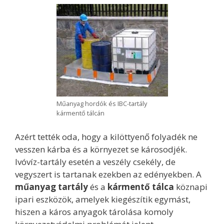
Műanyag hordók és IBC-tartály
kármentő tálcán
Azért tették oda, hogy a kilöttyenő folyadék ne
vesszen kárba és a környezet se károsodjék.
Ivóvíz-tartály esetén a veszély csekély, de
vegyszert is tartanak ezekben az edényekben. A
műanyag tartály
és a
kármentő tálca
köznapi
ipari eszközök, amelyek kiegészítik egymást,
hiszen a káros anyagok tárolása komoly